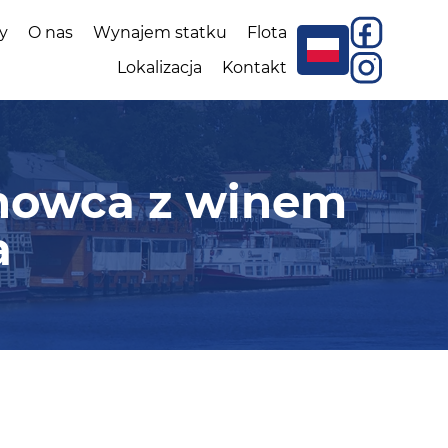
y
O nas
Wynajem statku
Flota
Lokalizacja
Kontakt
onowca z winem
a