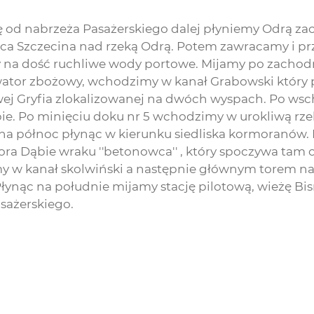
ię od nabrzeża Pasażerskiego dalej płyniemy Odrą 
ca Szczecina nad rzeką Odrą. Potem zawracamy i pr
na dość ruchliwe wody portowe. Mijamy po zachodni
ewator zbożowy, wchodzimy w kanał Grabowski któr
j Gryfia zlokalizowanej na dwóch wyspach. Po wsch
ie. Po minięciu doku nr 5 wchodzimy w urokliwą rze
rs na północ płynąc w kierunku siedliska kormoranów
ora Dąbie wraku ''betonowca'' , który spoczywa tam 
y w kanał skolwiński a następnie głównym torem n
łynąc na południe mijamy stację pilotową, wieżę Bi
sażerskiego.