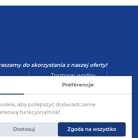
aszamy do skorzystania z naszej oferty!
Tramwaj wodny
lety
Szczecin -
Preferencje
ina
Świnoujście
 cookie, aby polepszyć doświadczenie
datkową funkcjonalność
Dostosuj
Zgoda na wszystko