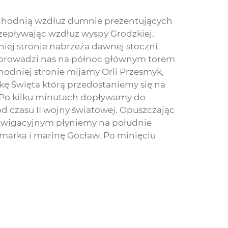
zachodnią wzdłuż dumnie prezentujących
zepływając wzdłuż wyspy Grodzkiej,
ej stronie nabrzeża dawnej stoczni
y prowadzi nas na północ głównym torem
odniej stronie mijamy Orli Przesmyk,
kę Święta którą przedostaniemy się na
. Po kilku minutach dopływamy do
od czasu II wojny światowej. Opuszczając
awigacyjnym płyniemy na południe
smarka i marinę Gocław. Po minięciu