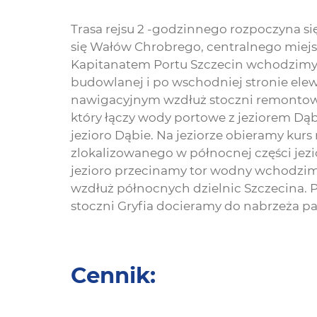
Trasa rejsu 2 -godzinnego rozpoczyna s
się Wałów Chrobrego, centralnego miejs
Kapitanatem Portu Szczecin wchodzimy 
budowlanej i po wschodniej stronie el
nawigacyjnym wzdłuż stoczni remontowe
który łączy wody portowe z jeziorem Dąb
jezioro Dąbie. Na jeziorze obieramy ku
zlokalizowanego w północnej części jezi
jezioro przecinamy tor wodny wchodzim
wzdłuż północnych dzielnic Szczecina. P
stoczni Gryfia docieramy do nabrzeża pa
Cennik: