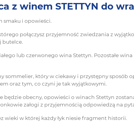
ońca z winem STETTYN do w
m smaku i opowieści.
 którego połączysz przyjemność zwiedzania z wyjątko
j butelce.
białego lub czerwonego wina Stettyn. Pozostałe wina
 sommelier, który w ciekawy i przystępny sposób op
m oraz tym, co czyni je tak wyjątkowymi.
ie będzie obecny, opowieści o winach Stettyn zosta
łonkowie załogi z przyjemnością odpowiedzą na pyta
z wieki w której każdy łyk niesie fragment historii.