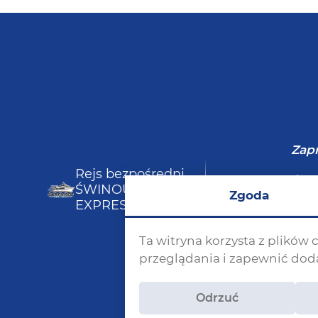
Zapr
Rejs bezpośredni
Rejsy / Bi
ŚWINOUJŚCIE
Zgoda
za Szczec
EXPRESS
Ta witryna korzysta z plików
przeglądania i zapewnić do
Odrzuć