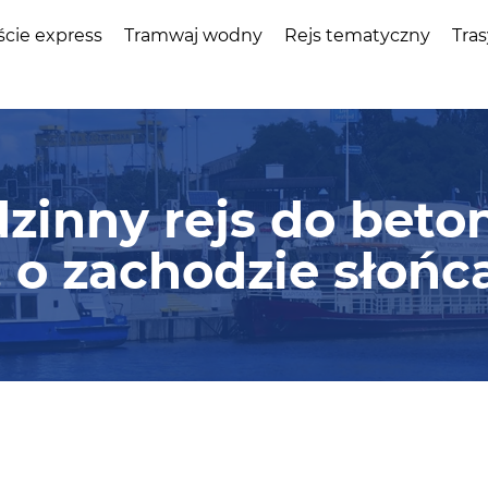
ście express
Tramwaj wodny
Rejs tematyczny
Tras
dzinny rejs do bet
 o zachodzie słońc