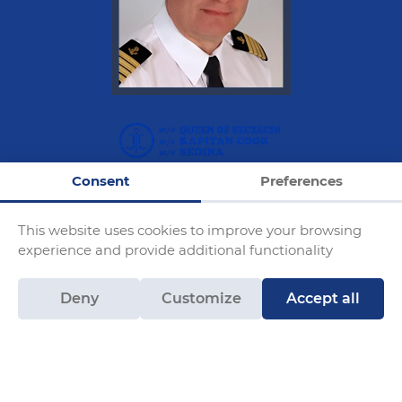
Consent
Preferences
Armator: SECCO
This website uses cookies to improve your browsing
rejsy@statek.pl
experience and provide additional functionality
Blog
Deny
Customize
Accept all
Ships moor at the quay at 7 Jana z Kolna Street
Opposite the Porto Grande Restaurant.