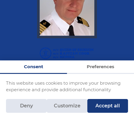
Consent
Preferences
Armator: SECCO
This website uses cookies to improve your browsing
rejsy@statek.pl
experience and provide additional functionality
Blog
Deny
Customize
Accept all
Ships moor at the quay at 7 Jana z Kolna Street
Opposite the Porto Grande Restaurant.