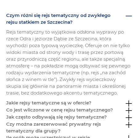
Czym różni się rejs tematyczny od zwykłego
rejsu statkiem ze Szczecina?
Rejs tematyczny to wyjątkowa odsłona wyprawy po
rzece Odra i jeziorze Dąbie ze Szczecina, która
wychodzi poza typową wycieczkę. Oferuje on nie tylko
widoki miasta od strony wody i trasę przez portową
oraz przyrodniczą część regionu, ale także specjalną
atmosferę – na pokładzie mogą odbywać się pewnego
rodzaju wydarzenia tematyczne (np. rejs „na zachód
słońca z winem w tle”). Zwykły rejs wycieczkowy
skupia się głównie na panoramie miasta i określonej
trasie, bez dodatkowego akcentu tematycznego.
Jakie rejsy tematyczne są w ofercie?
Co jest wliczone w cenę rejsu tematycznego?
Jak często odbywają się rejsy tematyczne?
Czy można zarezerwować prywatny rejs
tematyczny dla grupy?
Ile osób może uczestniczyć w rejsie