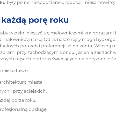
tku
były pełne niespodzianek, radości i niesamowitej
a każdą porę roku
 aby w pełni cieszyć się malowniczymi krajobrazami 
nad malowniczą rzeką Odrą, nasze rejsy mogą być org
ualnych potrzeb i preferencji solenizanta. Wiosną 
czorami przy zachodzącym słońcu, jesienią zaś zachwyc
cznych rejsach podczas świecących na horyzoncie św
inie
to także:
rchitekturę miasta,
ch i przyjacielskich,
żdej porze roku,
rofesjonalną obsługę.