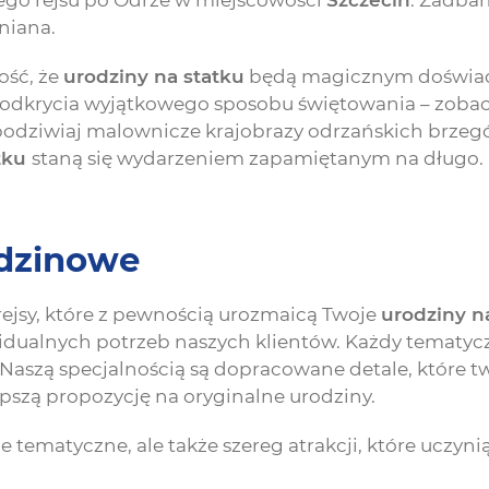
go rejsu po Odrze w miejscowości
Szczecin
. Zadbam
niana.
ość, że
urodziny na statku
będą magicznym doświadc
do odkrycia wyjątkowego sposobu świętowania – zoba
 podziwiaj malownicze krajobrazy odrzańskich brze
tku
staną się wydarzeniem zapamiętanym na długo. R
odzinowe
rejsy, które z pewnością urozmaicą Twoje
urodziny n
dualnych potrzeb naszych klientów. Każdy tematyczn
aszą specjalnością są dopracowane detale, które t
epszą propozycję na oryginalne urodziny.
e tematyczne, ale także szereg atrakcji, które uczyn