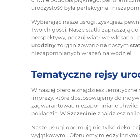
chwile podczas pięknego, panoramiczne
uroczystość była perfekcyjna i niezapom
Wybierając nasze usługi, zyskujesz pewn
Twoich gości. Nasze statki zapraszają 
perspektywy, poczuj wiatr we włosach i
urodziny
zorganizowane
na
naszym
sta
niezapomnianych wrażeń na wodzie!
Tematyczne rejsy ur
W naszej ofercie znajdziesz tematyczne 
imprezy, które dostosowujemy do indywi
zagwarantować niezapomniane chwile. N
pokładzie. W
Szczecinie
znajdziesz najl
Nasze usługi obejmują nie tylko dekoracj
wyjątkowymi. Oferujemy między innymi: