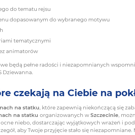
go do tematu rejsu
z menu dopasowanym do wybranego motywu
ch
soriami tematycznymi
zez animatorów
nowe będą pełne radości i niezapomnianych wspomn
 Dziewanna.
óre czekają na Ciebie na pok
nach na statku
, które zapewnią niekończącą się zaba
nach na statku
organizowanych w
Szczecinie
, moż
 nocne niebo, dostarczając wyjątkowych wrażeń i p
zegół, aby Twoje przyjęcie stało się niezapomniane.