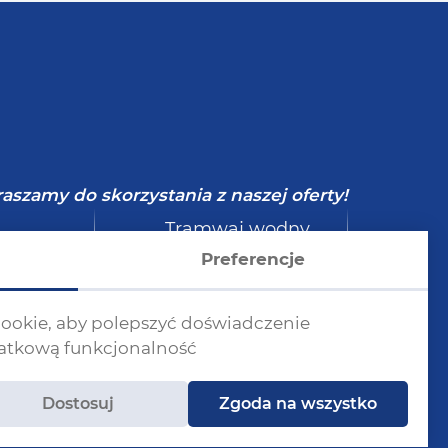
aszamy do skorzystania z naszej oferty!
Tramwaj wodny
lety
Szczecin -
Preferencje
ina
Świnoujście
 cookie, aby polepszyć doświadczenie
datkową funkcjonalność
Dostosuj
Zgoda na wszystko