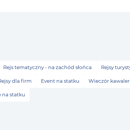
Rejs tematyczny - na zachód słońca
Rejsy turys
Rejsy dla firm
Event na statku
Wieczór kawalers
 na statku