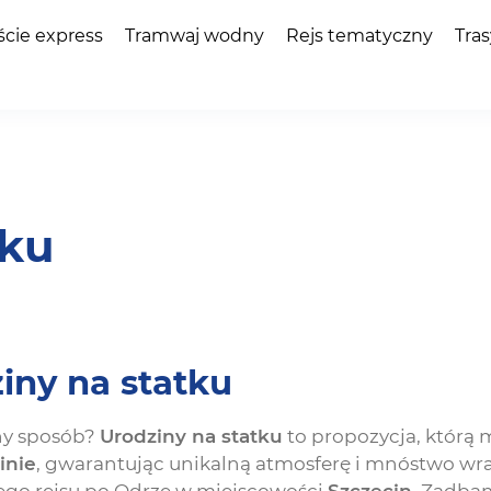
ście express
Tramwaj wodny
Rejs tematyczny
Tras
tku
iny na statku
ny sposób?
Urodziny na statku
to propozycja, którą 
inie
, gwarantując unikalną atmosferę i mnóstwo wra