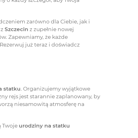
y o każdy szczegół, aby Twoja
zeniem zarówno dla Ciebie, jak i
cz
Szczecin
z zupełnie nowej
gów. Zapewniamy, że każde
ezerwuj już teraz i doświadcz
a statku
. Organizujemy wyjątkowe
y rejs jest starannie zaplanowany, by
worzą niesamowitą atmosferę na
ią Twoje
urodziny na statku