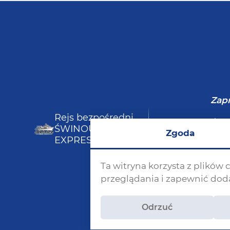
Zapr
Rejs bezpośredni
Rejsy / Bi
ŚWINOUJŚCIE
Zgoda
za Szczec
EXPRESS
Ta witryna korzysta z plików
przeglądania i zapewnić do
Odrzuć