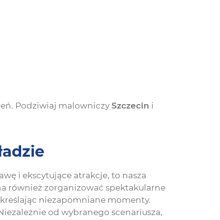
ień. Podziwiaj malowniczy
Szczecin
i
ładzie
wę i ekscytujące atrakcje, to nasza
na również zorganizować spektakularne
odkreślając niezapomniane momenty.
 Niezależnie od wybranego scenariusza,