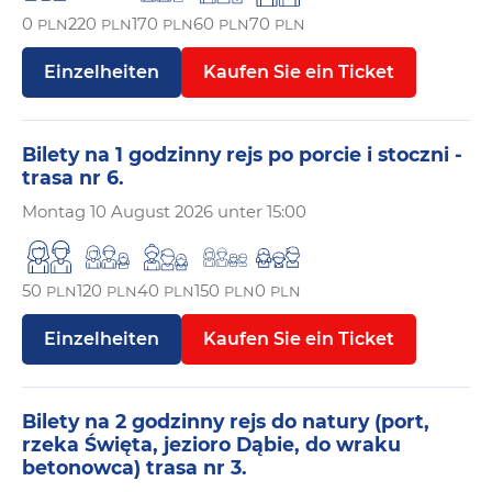
0
220
170
60
70
PLN
PLN
PLN
PLN
PLN
Einzelheiten
Kaufen Sie ein Ticket
Bilety na 1 godzinny rejs po porcie i stoczni -
trasa nr 6.
Montag
10 August 2026 unter 15:00
50
120
40
150
0
PLN
PLN
PLN
PLN
PLN
Einzelheiten
Kaufen Sie ein Ticket
Bilety na 2 godzinny rejs do natury (port,
rzeka Święta, jezioro Dąbie, do wraku
betonowca) trasa nr 3.