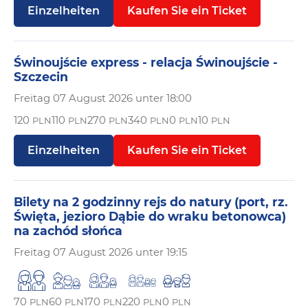
Einzelheiten
Kaufen Sie ein Ticket
Świnoujście express - relacja Świnoujście -
Szczecin
Freitag
07 August 2026 unter 18:00
120
110
270
340
0
10
PLN
PLN
PLN
PLN
PLN
PLN
Einzelheiten
Kaufen Sie ein Ticket
Bilety na 2 godzinny rejs do natury (port, rz.
Święta, jezioro Dąbie do wraku betonowca)
na zachód słońca
Freitag
07 August 2026 unter 19:15
70
60
170
220
0
PLN
PLN
PLN
PLN
PLN