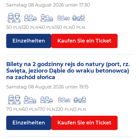
Samstag
08 August 2026 unter 17:30
50
120
40
150
0
PLN
PLN
PLN
PLN
PLN
Einzelheiten
Kaufen Sie ein Ticket
Bilety na 2 godzinny rejs do natury (port, rz.
Święta, jezioro Dąbie do wraku betonowca)
na zachód słońca
Samstag
08 August 2026 unter 19:15
70
60
170
220
0
PLN
PLN
PLN
PLN
PLN
Einzelheiten
Kaufen Sie ein Ticket