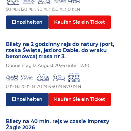
50
120
40
150
0
PLN
PLN
PLN
PLN
PLN
Einzelheiten
Kaufen Sie ein Ticket
Bilety na 2 godzinny rejs do natury (port,
rzeka Święta, jezioro Dąbie, do wraku
betonowca) trasa nr 3.
Donnerstag
13 August 2026 unter 12:30
0
220
170
60
70
PLN
PLN
PLN
PLN
PLN
Einzelheiten
Kaufen Sie ein Ticket
Bilety na 40 min. rejs w czasie imprezy
Żagle 2026