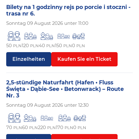
Bilety na 1 godzinny rejs po porcie i stoczni -
trasa nr 6.
Sonntag
09 August 2026 unter 11:00
50
120
40
150
0
PLN
PLN
PLN
PLN
PLN
Einzelheiten
Kaufen Sie ein Ticket
2,5-stündige Naturfahrt (Hafen • Fluss
Święta • Dąbie-See • Betonwrack) – Route
Nr. 3
Sonntag
09 August 2026 unter 12:30
70
60
220
170
0
PLN
PLN
PLN
PLN
PLN