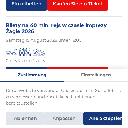
Einzelheiten
Kaufen Sie ein Ticket
Bilety na 40 min. rejs w czasie imprezy
Żagle 2026
Samstag
15 August 2026 unter 16:00
0
45
35
PLN
PLN
PLN
Einzelheiten
Kaufen Sie ein Ticket
Zustimmung
Einstellungen
Diese Website verwendet Cookies, um Ihr Surferlebnis
Bilety na 40 min. rejs w czasie imprezy
zu verbessern und zusätzliche Funktionen
Żagle 2026
bereitzustellen
Samstag
15 August 2026 unter 16:30
Ablehnen
Anpassen
Alle akzeptieren