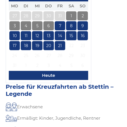
MO
DI
MI
DO
FR
SA
SO
27
28
29
30
31
1
2
3
4
5
6
7
8
9
10
11
12
13
14
15
16
17
18
19
20
21
22
23
24
25
26
27
28
29
30
31
1
2
3
4
5
6
Heute
Preise für Kreuzfahrten ab Stettin –
Legende
Erwachsene
Ermäßigt: Kinder, Jugendliche, Rentner