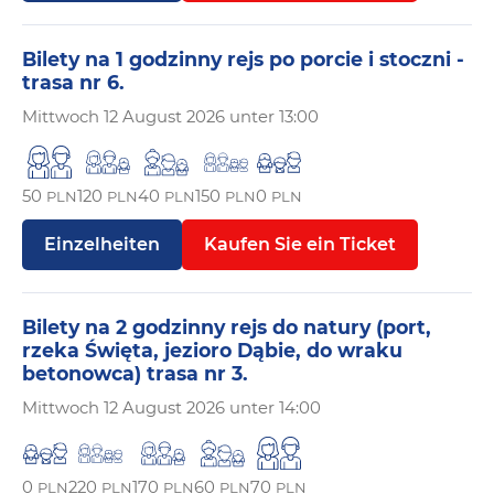
Bilety na 1 godzinny rejs po porcie i stoczni -
trasa nr 6.
Mittwoch
12 August 2026 unter 13:00
50
120
40
150
0
PLN
PLN
PLN
PLN
PLN
Einzelheiten
Kaufen Sie ein Ticket
Bilety na 2 godzinny rejs do natury (port,
rzeka Święta, jezioro Dąbie, do wraku
betonowca) trasa nr 3.
Mittwoch
12 August 2026 unter 14:00
0
220
170
60
70
PLN
PLN
PLN
PLN
PLN