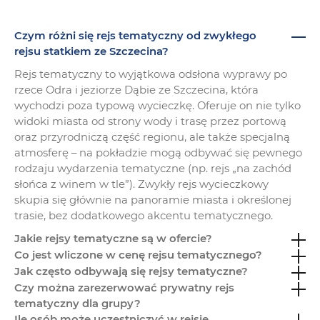
Czym różni się rejs tematyczny od zwykłego
rejsu statkiem ze Szczecina?
Rejs tematyczny to wyjątkowa odsłona wyprawy po
rzece Odra i jeziorze Dąbie ze Szczecina, która
wychodzi poza typową wycieczkę. Oferuje on nie tylko
widoki miasta od strony wody i trasę przez portową
oraz przyrodniczą część regionu, ale także specjalną
atmosferę – na pokładzie mogą odbywać się pewnego
rodzaju wydarzenia tematyczne (np. rejs „na zachód
słońca z winem w tle”). Zwykły rejs wycieczkowy
skupia się głównie na panoramie miasta i określonej
trasie, bez dodatkowego akcentu tematycznego.
Jakie rejsy tematyczne są w ofercie?
Co jest wliczone w cenę rejsu tematycznego?
Jak często odbywają się rejsy tematyczne?
Czy można zarezerwować prywatny rejs
tematyczny dla grupy?
Ile osób może uczestniczyć w rejsie