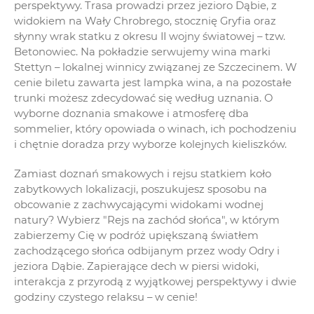
perspektywy. Trasa prowadzi przez jezioro Dąbie, z
widokiem na Wały Chrobrego, stocznię Gryfia oraz
słynny wrak statku z okresu II wojny światowej – tzw.
Betonowiec. Na pokładzie serwujemy wina marki
Stettyn – lokalnej winnicy związanej ze Szczecinem. W
cenie biletu zawarta jest lampka wina, a na pozostałe
trunki możesz zdecydować się według uznania. O
wyborne doznania smakowe i atmosferę dba
sommelier, który opowiada o winach, ich pochodzeniu
i chętnie doradza przy wyborze kolejnych kieliszków.
Zamiast doznań smakowych i rejsu statkiem koło
zabytkowych lokalizacji, poszukujesz sposobu na
obcowanie z zachwycającymi widokami wodnej
natury? Wybierz "Rejs na zachód słońca", w którym
zabierzemy Cię w podróż upiększaną światłem
zachodzącego słońca odbijanym przez wody Odry i
jeziora Dąbie. Zapierające dech w piersi widoki,
interakcja z przyrodą z wyjątkowej perspektywy i dwie
godziny czystego relaksu – w cenie!